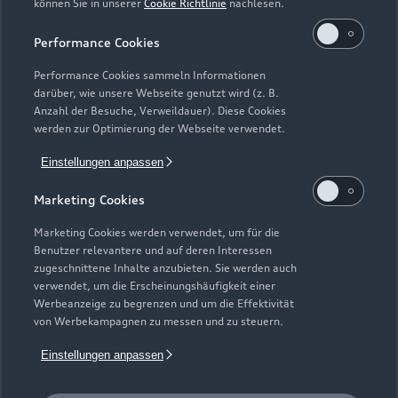
können Sie in unserer
Cookie Richtlinie
nachlesen.
Kaufen & leasen
Alle Modelle
Performance Cookies
Modelle vergleichen
Service & Zubehör
Performance Cookies sammeln Informationen
Neuwagensuche
darüber, wie unsere Webseite genutzt wird (z. B.
Elektromodelle
Anzahl der Besuche, Verweildauer). Diese Cookies
Gebrauchtwagensuche
Support
werden zur Optimierung der Webseite verwendet.
Saisonale Angebote
Plug-in-Hybride
Gebrauchtwagen
Einstellungen anpassen
Audi Services
Über Audi
Kundenservice
Finanzierung
Marketing Cookies
Garantie
Händlersuche
Aktionen & Angebote
Unternehmen
Marketing Cookies werden verwendet, um für die
Audi digital services
Benutzer relevantere und auf deren Interessen
Audi Code
Geschäftskunden
Karriere
zugeschnittene Inhalte anzubieten. Sie werden auch
myAudi
verwendet, um die Erscheinungshäufigkeit einer
Häufige Fragen (FAQ)
Investor Relations
Werbeanzeige zu begrenzen und um die Effektivität
© 2026 AUDI AG. Alle Rechte vorbehalten
von Werbekampagnen zu messen und zu steuern.
Audi Online Beratung
Presse & Media Center
Impressum
Rechtliches
Hinweisgebersystem
Einstellungen anpassen
Online-Terminvereinbarung
Datenschutz
Datenschutzinformation
Cookie-Einstellungen
Servicekontakt