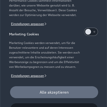
Service & Zubehör
Performance Cookies sammeln Informationen
Neuwagensuche
darüber, wie unsere Webseite genutzt wird (z. B.
Elektromodelle
Anzahl der Besuche, Verweildauer). Diese Cookies
Gebrauchtwagensuche
Support
werden zur Optimierung der Webseite verwendet.
Saisonale Angebote
Plug-in-Hybride
Gebrauchtwagen
Einstellungen anpassen
Audi Services
Über Audi
Kundenservice
Finanzierung
Marketing Cookies
Garantie
Händlersuche
Aktionen & Angebote
Unternehmen
Marketing Cookies werden verwendet, um für die
Audi digital services
Benutzer relevantere und auf deren Interessen
Audi Code
Geschäftskunden
Karriere
zugeschnittene Inhalte anzubieten. Sie werden auch
myAudi
verwendet, um die Erscheinungshäufigkeit einer
Häufige Fragen (FAQ)
Investor Relations
Werbeanzeige zu begrenzen und um die Effektivität
© 2026 AUDI AG. Alle Rechte vorbehalten
von Werbekampagnen zu messen und zu steuern.
Audi Online Beratung
Presse & Media Center
Impressum
Rechtliches
Hinweisgebersystem
Einstellungen anpassen
Online-Terminvereinbarung
Datenschutz
Datenschutzinformation
Cookie-Einstellungen
Servicekontakt
Cookie-Richtlinie
Barrierefreiheit
Audi erleben
Alle akzeptieren
Digital Services Act
EU Data Act
Bordbuch & Bedienungsanleitungen
Newsletter
Verträge kündigen